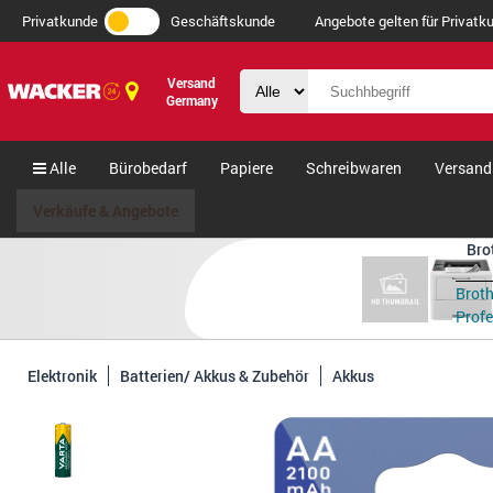
Privatkunde
Geschäftskunde
Angebote gelten für Privatku
Versand
Germany
Alle
Bürobedarf
Papiere
Schreibwaren
Versand
Verkäufe & Angebote
Bro
Brot
Profes
Elektronik
Batterien/ Akkus & Zubehör
Akkus