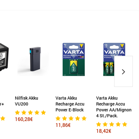
isk Akku
Varta Akku
Varta Akku
Grundig Akk
00
Recharge Accu
Recharge Accu
Power E-Block
Power AA/Mignon
71,94€
4 St./Pack.
,28€
11,86€
18,42€