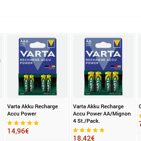
Varta Akku Recharge
Varta Akku Recharge
Accu Power
Accu Power AA/Mignon
4 St./Pack.
14,96€
18,42€