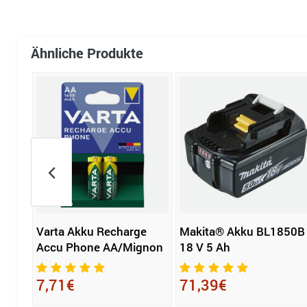
Ähnliche Produkte
e
Varta Akku Recharge
Makita® Akku BL1850B
Accu Phone AA/Mignon
18 V 5 Ah
7,71€
71,39€