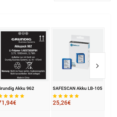
Grundig Akku 962
SAFESCAN Akku LB-105
Kärc
Powe
71,94€
25,26€
66,