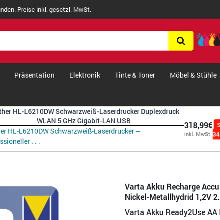
nden. Preise inkl. gesetzl. MwSt.
Präsentation
Elektronik
Tinte & Toner
Möbel & Stühle
ther HL-L6210DW Schwarzweiß-Laserdrucker Duplexdruck
WLAN 5 GHz Gigabit-LAN USB
318,99€
her HL-L6210DW Schwarzweiß-Laserdrucker –
34
inkl. MwSt.
sioneller . . .
Varta Akku Recharge Acc
Nickel-Metallhydrid 1,2V 2
Varta Akku Ready2Use AA 