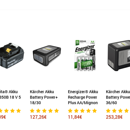
Kärcher Akku
Energizer® Akku
Kärcher Akku
Nilf
Battery Power+
Recharge Power
Battery Power+
VU2
18/30
Plus AA/Mignon
36/60
160
127,26€
11,84€
253,28€