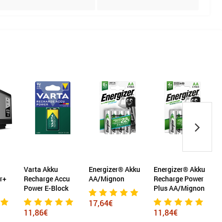
Akku
Energizer® Akku
Energizer® Akku
Kärcher Akku
ge Accu
AA/Mignon
Recharge Power
Battery Power+
E-Block
Plus AA/Mignon
18/30
17,64€
€
11,84€
127,26€