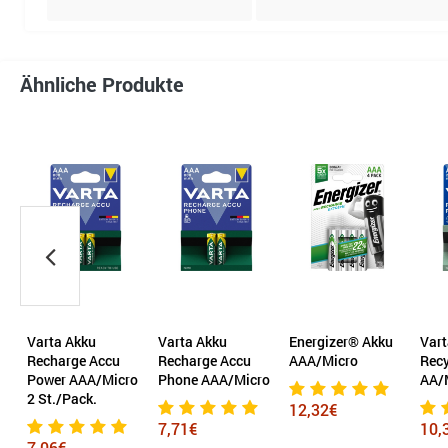
Ähnliche Produkte
u
Varta Akku
Energizer® Akku
Varta Akku
Accu
Recharge Accu
AAA/Micro
Recycled
/Micro
Phone AAA/Micro
AA/Mignon
.
12,32€
7,71€
10,34€