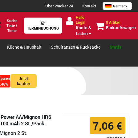
Über Wacker 24
Kontakt
Germany
Hello
Suche
0 Artikel
Login
Tinte /
Einkaufswagen
Konto &
TERMINBUCHUNG
Toner
Listen
Küche & Haushalt
Schulranzen & Rucksäcke
Gratis
Sparen
Jetzt
kaufen
.46%
u Power AA/Mignon HR6
7,06 €
.100 mAh 2 St./Pack.
Mignon 2 St.