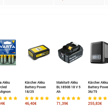
Kärcher Akku
Makita® Akku
Kärcher Akku
Varta 
Battery Power
BL1850B 18 V 5
Battery Power+
Rechar
18/25
Ah
36/75
Power 
46,40€
71,39€
255,83€
11,86