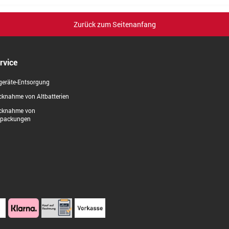
Zurück zum Seitenanfang
rvice
geräte-Entsorgung
knahme von Altbatterien
cknahme von
rpackungen