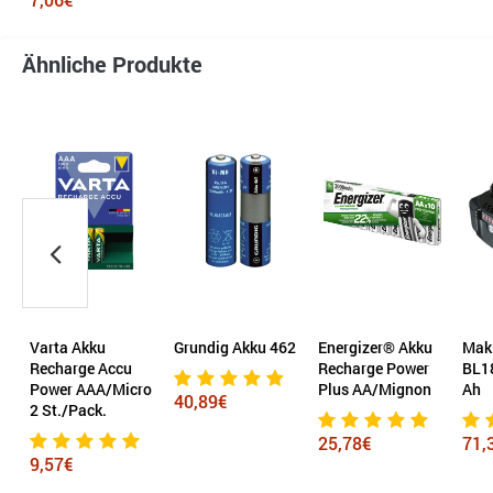
Ähnliche Produkte
kku
Grundig Akku 462
Energizer® Akku
Makita® Akku
ge Accu
Recharge Power
BL1850B 18 V 5
AAA/Micro
Plus AA/Mignon
Ah
40,89€
ack.
25,78€
71,39€