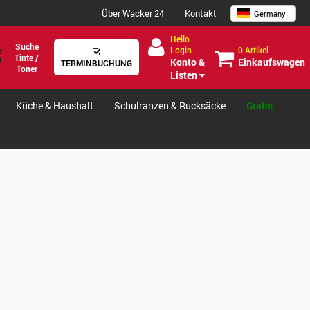
Über Wacker 24
Kontakt
Germany
Hello
Suche
0 Artikel
Login
Tinte /
Einkaufswagen
Konto &
TERMINBUCHUNG
Toner
Listen
Küche & Haushalt
Schulranzen & Rucksäcke
Gratis