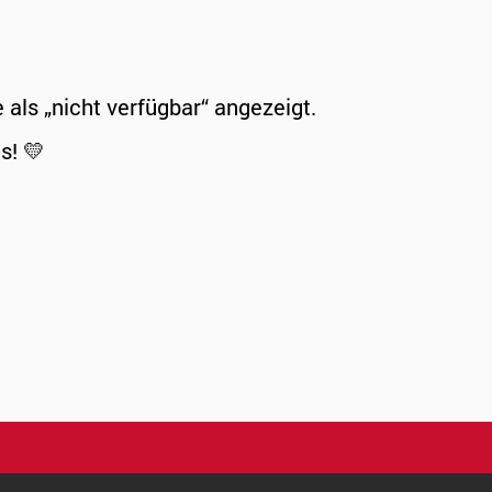
ls „nicht verfügbar“ angezeigt.
s! 💛