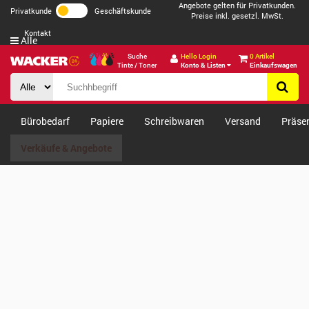
Angebote gelten für Privatkunden.
Privatkunde
Geschäftskunde
Preise inkl. gesetzl. MwSt.
Kontakt
Alle
Suche
Hello Login
0 Artikel
Tinte / Toner
Konto & Listen
Einkaufswagen
Bürobedarf
Papiere
Schreibwaren
Versand
Präse
Verkäufe & Angebote