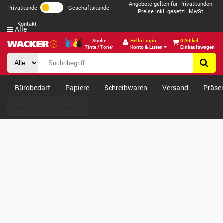
Angebote gelten für Privatkunden.
Privatkunde
Geschäftskunde
Preise inkl. gesetzl. MwSt.
Kontakt
Alle
Suche
Hello Login
0 Artikel
Tinte / Toner
Konto & Listen
Einkaufswagen
Bürobedarf
Papiere
Schreibwaren
Versand
Präse
Verkäufe & Angebote