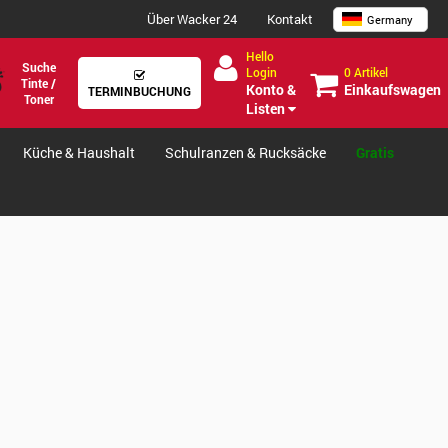
Über Wacker 24
Kontakt
Germany
Hello
Suche
0 Artikel
Login
Tinte /
Einkaufswagen
Konto &
TERMINBUCHUNG
Toner
Listen
Küche & Haushalt
Schulranzen & Rucksäcke
Gratis