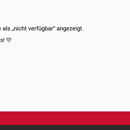
ls „nicht verfügbar“ angezeigt.
s! 💛