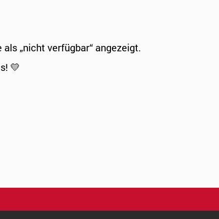
ls „nicht verfügbar“ angezeigt.
s! 💛