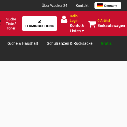
Über Wacker 24
Kontakt
Germany
Hello
Suche
0 Artikel
Login
Tinte /
Einkaufswagen
Konto &
TERMINBUCHUNG
Toner
Listen
Küche & Haushalt
Schulranzen & Rucksäcke
Gratis