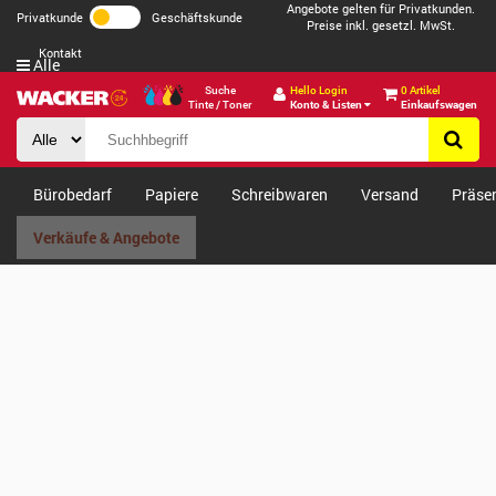
Angebote gelten für Privatkunden.
Privatkunde
Geschäftskunde
Preise inkl. gesetzl. MwSt.
Kontakt
Alle
Suche
Hello Login
0 Artikel
Tinte / Toner
Konto & Listen
Einkaufswagen
Bürobedarf
Papiere
Schreibwaren
Versand
Präse
Verkäufe & Angebote