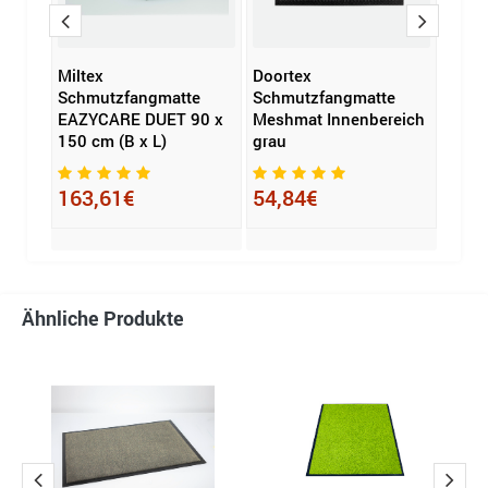
Miltex
Doortex
Milte
e
Schmutzfangmatte
Schmutzfangmatte
Schm
 x 90
EAZYCARE DUET 90 x
Meshmat Innenbereich
EAZY
150 cm (B x L)
grau
150 c
163,61€
54,84€
163
Ähnliche Produkte