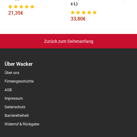
x L)
21,35€
5
33,80€
Zurück zum Seitenanfang
Über Wacker
Über uns
Firmengeschichte
AGB
Impressum
Datenschutz
Barrierefreiheit
Widerruf & Rückgabe