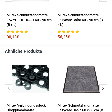
Miltex Schmutzfangmatte
Miltex Schmutzfangmatte
M
cm
EAZYCARE RUSH 60 x 90 cm
Eazycare Color 60 x 90 cm (B
E
(B x L)
x L)
(B
90,13€
56,25€
2
Ähnliche Produkte
Miltex Verbindungsstück
Miltex Schmutzfangmatte
D
(B
Ringgummimatte
Eazycare Basic 60 x 80 cm (B
T