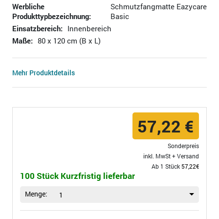
Werbliche
Schmutzfangmatte Eazycare
Produkttypbezeichnung:
Basic
Einsatzbereich:
Innenbereich
Maße:
80 x 120 cm (B x L)
Mehr Produktdetails
57,22 €
Sonderpreis
inkl. MwSt +
Versand
Ab 1 Stück
57,22€
100 Stück Kurzfristig lieferbar
Menge:
1