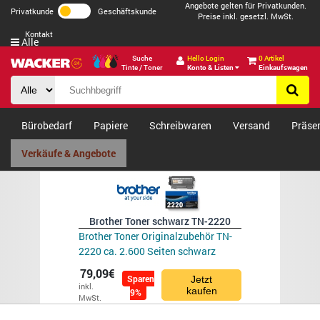
Angebote gelten für Privatkunden.
Privatkunde
Geschäftskunde
Preise inkl. gesetzl. MwSt.
Kontakt
Alle
Suche
Hello Login
0 Artikel
Tinte / Toner
Konto & Listen
Einkaufswagen
Bürobedarf
Papiere
Schreibwaren
Versand
Präse
Verkäufe & Angebote
Brother Toner schwarz TN-2220
Brother Toner Originalzubehör TN-
2220 ca. 2.600 Seiten schwarz
79,09€
Sparen
Jetzt
inkl.
kaufen
9%
MwSt.