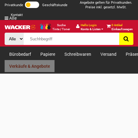
Angebote gelten für Privatkunden.
Privatkunde
Geschäftskunde
Preise inkl. gesetzl. MwSt.
Kontakt
Alle
Suche
Hello Login
0 Artikel
Tinte / Toner
Konto & Listen
Einkaufswagen
Bürobedarf
Papiere
Schreibwaren
Versand
Präse
Verkäufe & Angebote