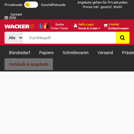
Angebote gelten für Privatkunden.
Privatkunde
Geschäftskunde
Preise inkl. gesetzl. MwSt.
Kontakt
Alle
Suche
Hello Login
0 Artikel
Tinte / Toner
Konto & Listen
Einkaufswagen
Bürobedarf
Papiere
Schreibwaren
Versand
Präse
Verkäufe & Angebote