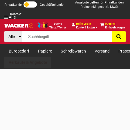
Angebote gelten für Privatkunden.
Privatkunde
Geschäftskunde
Preise inkl. gesetzl. MwSt.
Kontakt
Alle
Suche
Hello Login
0 Artikel
Tinte / Toner
Konto & Listen
Einkaufswagen
Bürobedarf
Papiere
Schreibwaren
Versand
Präse
Verkäufe & Angebote