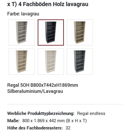
x T) 4 Fachböden Holz lavagrau
Farbe:
lavagrau
Regal 5OH B800xT442xH1869mm
Silberaluminium/Lavagrau
Werbliche Produkttypbezeichnung:
Regal endless
Maße:
800 x 1.869 x 442 mm (B x H x T)
Höhe des Fachbodenrasters:
32