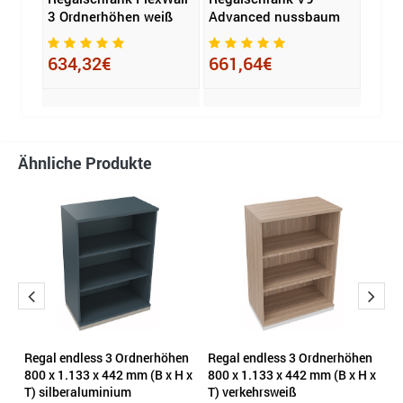
iß
3 Ordnerhöhen weiß
Advanced nussbaum
3 Or
634,32€
661,64€
701
Ähnliche Produkte
nk
Regal endless 3 Ordnerhöhen
Regal endless 3 Ordnerhöhen
R
800 x 1.133 x 442 mm (B x H x
800 x 1.133 x 442 mm (B x H x
1.
T) silberaluminium
T) verkehrsweiß
an