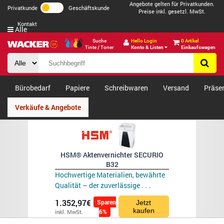
Angebote gelten für Privatkunden.
Privatkunde
Geschäftskunde
Preise inkl. gesetzl. MwSt.
Kontakt
Alle
Suche
Hello Login
0 Artikel
Tinte / Toner
Konto & Listen
Einkaufswagen
Bürobedarf
Papiere
Schreibwaren
Versand
Präse
Verkäufe & Angebote
HSM® Aktenvernichter SECURIO
B32
Hochwertige Materialien, bewährte
Qualität – der zuverlässige . . .
1.352,97€
Sparen
Jetzt
kaufen
6%
inkl. MwSt.