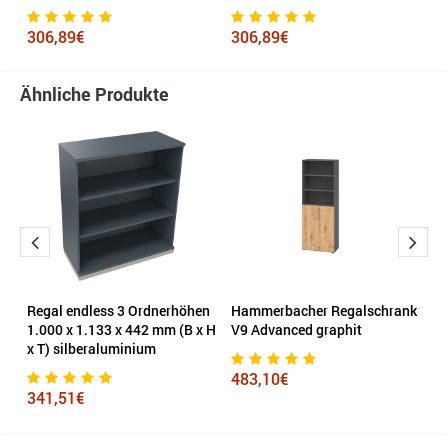
306,89€
306,89€
4
Ähnliche Produkte
Regal endless 3 Ordnerhöhen
Hammerbacher Regalschrank
H
1.000 x 1.133 x 442 mm (B x H
V9 Advanced graphit
F
x T) silberaluminium
483,10€
5
341,51€