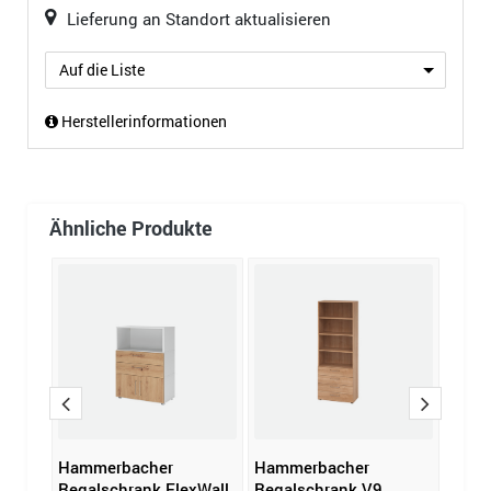
Lieferung an Standort aktualisieren
Auf die Liste
Herstellerinformationen
Ähnliche Produkte
Hammerbacher
Hammerbacher
Hamm
xWall
Regalschrank FlexWall
Regalschrank V9
Rega