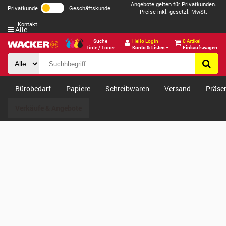
Angebote gelten für Privatkunden.
Privatkunde
Geschäftskunde
Preise inkl. gesetzl. MwSt.
Kontakt
Alle
Suche
Hello Login
0 Artikel
Tinte / Toner
Konto & Listen
Einkaufswagen
Bürobedarf
Papiere
Schreibwaren
Versand
Präse
Verkäufe & Angebote