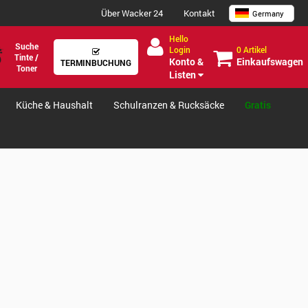
Über Wacker 24
Kontakt
Germany
Hello
Suche
0 Artikel
Login
Tinte /
Einkaufswagen
Konto &
TERMINBUCHUNG
Toner
Listen
Küche & Haushalt
Schulranzen & Rucksäcke
Gratis