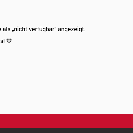
ls „nicht verfügbar“ angezeigt.
s! 💛