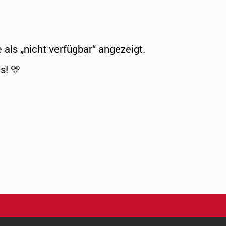
ls „nicht verfügbar“ angezeigt.
s! 💛