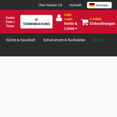
Über Wacker 24
Kontakt
Germany
Hello
Suche
0 Artikel
Login
Tinte /
Einkaufswagen
Konto &
TERMINBUCHUNG
Toner
Listen
Küche & Haushalt
Schulranzen & Rucksäcke
Gratis