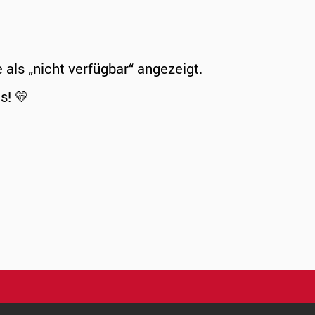
ls „nicht verfügbar“ angezeigt.
s! 💛