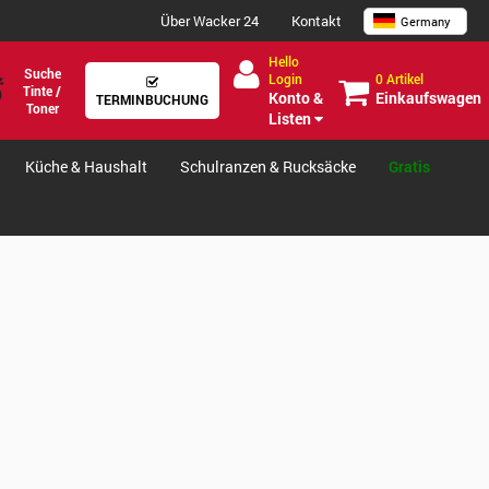
Über Wacker 24
Kontakt
Germany
Hello
Suche
0 Artikel
Login
Tinte /
Einkaufswagen
Konto &
TERMINBUCHUNG
Toner
Listen
Küche & Haushalt
Schulranzen & Rucksäcke
Gratis