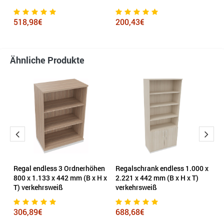
2
518,98€
200,43€
Ähnliche Produkte
n
Regal endless 3 Ordnerhöhen
Regalschrank endless 1.000 x
H
800 x 1.133 x 442 mm (B x H x
2.221 x 442 mm (B x H x T)
F
T) verkehrsweiß
verkehrsweiß
g
306,89€
688,68€
7