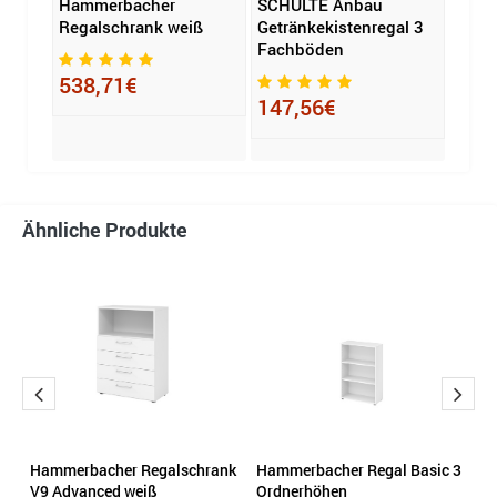
Flex
Hammerbacher
SCHULTE Anbau
Hamm
Regalschrank weiß
Getränkekistenregal 3
Rega
Fachböden
2 Or
538,71€
147,56€
356
Ähnliche Produkte
Hammerbacher Regalschrank
Hammerbacher Regal Basic 3
H
V9 Advanced weiß
Ordnerhöhen