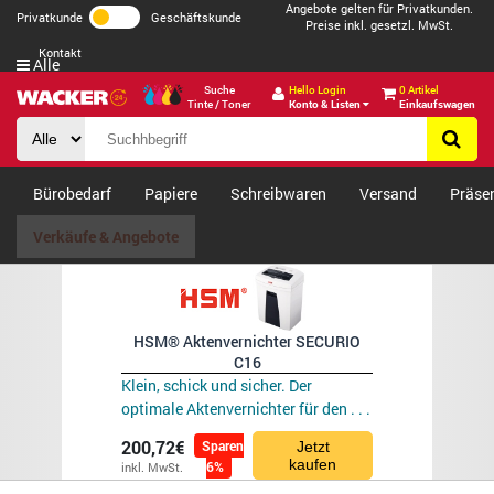
Angebote gelten für Privatkunden.
Privatkunde
Geschäftskunde
Preise inkl. gesetzl. MwSt.
Kontakt
Alle
Suche
Hello Login
0 Artikel
Tinte / Toner
Konto & Listen
Einkaufswagen
Bürobedarf
Papiere
Schreibwaren
Versand
Präse
Verkäufe & Angebote
HSM® Aktenvernichter SECURIO
C16
Klein, schick und sicher. Der
optimale Aktenvernichter für den . . .
200,72€
Sparen
Jetzt
kaufen
6%
inkl. MwSt.