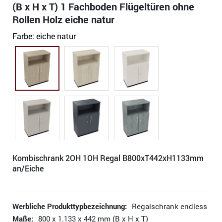
(B x H x T) 1 Fachboden Flügeltüren ohne
Rollen Holz eiche natur
Farbe:
eiche natur
Kombischrank 2OH 1OH Regal B800xT442xH1133mm
an/Eiche
Werbliche Produkttypbezeichnung:
Regalschrank endless
Maße:
800 x 1.133 x 442 mm (B x H x T)