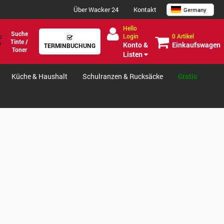
Über Wacker 24
Kontakt
Germany
Hello
Suche
0 Artikel
Login
Tinte /
Einkaufswagen
Konto &
TERMINBUCHUNG
Toner
Listen
Küche & Haushalt
Schulranzen & Rucksäcke
Gratis