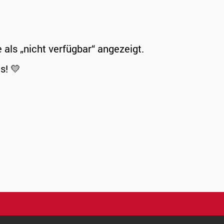
ls „nicht verfügbar“ angezeigt.
s! 💛