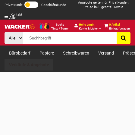
Angebote gelten für Privatkunden.
Privatkunde
Geschäftskunde
Preise inkl. gesetzl. MwSt.
Kontakt
Alle
Suche
Hello Login
0 Artikel
Tinte / Toner
Konto & Listen
Einkaufswagen
Bürobedarf
Papiere
Schreibwaren
Versand
Präse
Verkäufe & Angebote