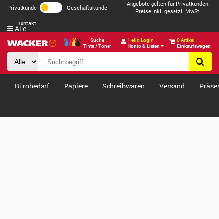
Angebote gelten für Privatkunden.
Privatkunde
Geschäftskunde
Preise inkl. gesetzl. MwSt.
Kontakt
Alle
Suche
Hello Login
0 Artikel
Tinte / Toner
Konto & Listen
Einkaufswagen
Bürobedarf
Papiere
Schreibwaren
Versand
Präse
Verkäufe & Angebote