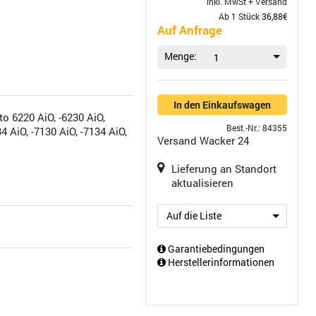
inkl. MwSt +
Versand
Ab 1 Stück
36,88€
Auf Anfrage
Menge:
1
In den Einkaufswagen
 6220 AiO, -6230 AiO,
Best.-Nr.: 84355
34 AiO, -7130 AiO, -7134 AiO,
Versand
Wacker 24
Lieferung an Standort
aktualisieren
Auf die Liste
Garantiebedingungen
Herstellerinformationen