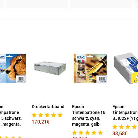
Druckerfarbband
Epson
Epson
atrone
Tintenpatrone 16
Tintenpatrone
schwarz,
schwarz, cyan,
SJIC22P(Y) gel
170,21€
agenta,
magenta, gelb
33,68€