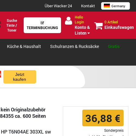
Über Wacker 24
Kontakt
Germany
Hello
Suche
0 Artikel
Login
Tinte /
Einkaufswagen
Konto &
TERMINBUCHUNG
Toner
Listen
Küche & Haushalt
Schulranzen & Rucksäcke
Gratis
n
Jetzt
kaufen
kein Originalzubehör
36,88 €
84355 ca. 600 Seiten
Sonderpreis
e HP T6N04AE 303XL sw