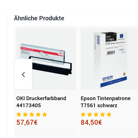
Ähnliche Produkte
arz
OKI Druckerfarbband
Epson Tintenpatrone
44173405
T7561 schwarz
57,67€
84,50€