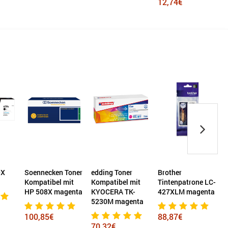
12,74€
17,
X
Soennecken Toner
edding Toner
Brother
H
Kompatibel mit
Kompatibel mit
Tintenpatrone LC-
7
HP 508X magenta
KYOCERA TK-
427XLM magenta
5230M magenta
1
100,85€
88,87€
70,32€