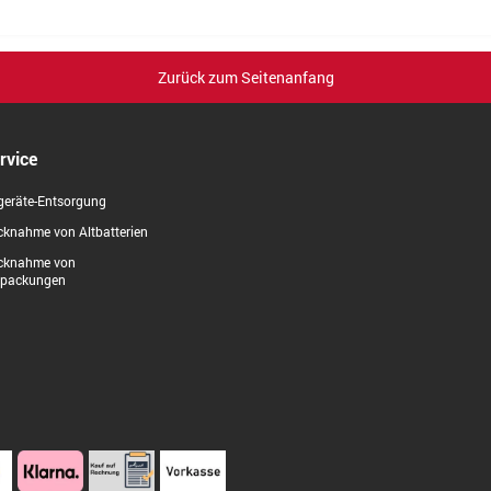
Zurück zum Seitenanfang
rvice
geräte-Entsorgung
knahme von Altbatterien
cknahme von
rpackungen