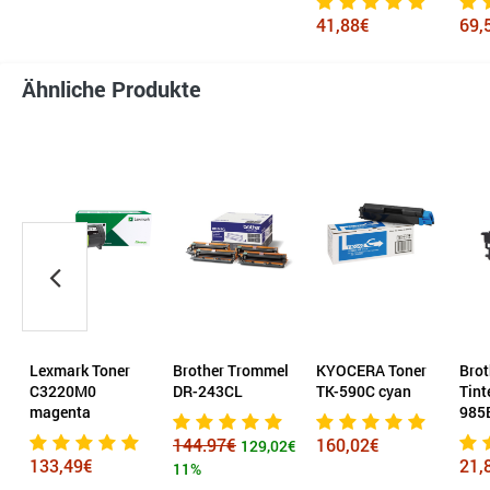
41,88€
69,51
Ähnliche Produkte
Lexmark Toner
Brother Trommel
KYOCERA Toner
Broth
C3220M0
DR-243CL
TK-590C cyan
Tinte
magenta
985B
144.97€
160,02€
129,02€
133,49€
21,8
11%