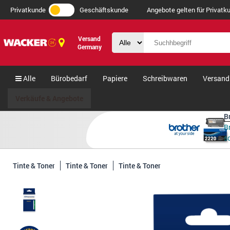
Privatkunde
Geschäftskunde
Angebote gelten für Privatku
Versand
Germany
Alle
Bürobedarf
Papiere
Schreibwaren
Versand
Verkäufe & Angebote
B
B
s
Tinte & Toner
Tinte & Toner
Tinte & Toner