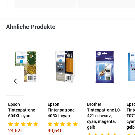
Ähnliche Produkte
Epson
Epson
Brother
Epson
Tintenpatrone
Tintenpatrone
Tintenpatrone LC-
Tintenp
604XL cyan
405XL cyan
421 schwarz,
T0715 
cyan, magenta,
cyan, m
gelb
gelb
24,62€
40,64€