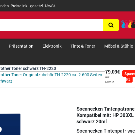
nden. Preise inkl. gesetzl. MwSt.
Präsentation
Elektronik
Tinte & Toner
Möbel & Stühle
rother Toner schwarz TN-2220
79,09€
Spare
rother Toner Originalzubehör TN-2220 ca. 2.600 Seiten
inkl.
9%
chwarz
MwSt.
Soennecken Tintenpatrone 
Kompatibel mit: HP 303XL 
schwarz 20ml
Soennecken Tintenpatr wi