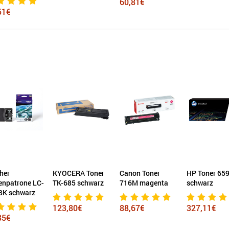
60,81€
€
er
KYOCERA Toner
Canon Toner
HP Toner 659
npatrone LC-
TK-685 schwarz
716M magenta
schwarz
K schwarz
123,80€
88,67€
327,11€
5€