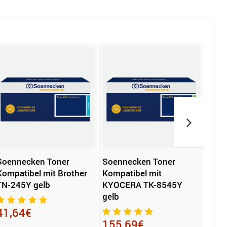
Soennecken Toner
Soennecken Toner
HP T
Kompatibel mit Brother
Kompatibel mit
sch
TN-245Y gelb
KYOCERA TK-8545Y
gelb
65,
41,64€
155,69€