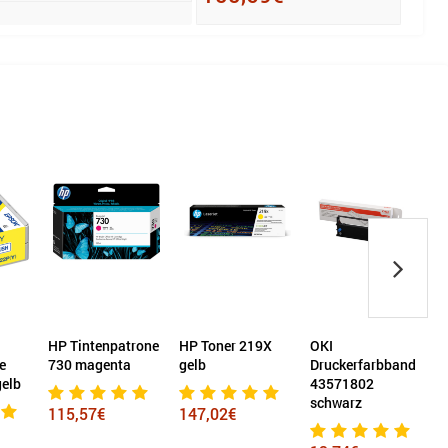
HP Tintenpatrone
HP Toner 219X
OKI
Can
730 magenta
gelb
Druckerfarbband
Tin
b
43571802
CLI
schwarz
fot
115,57€
147,02€