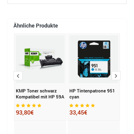
Ähnliche Produkte
tibel
KMP Toner schwarz
HP Tintenpatrone 951
Soen
rz
Kompatibel mit HP 59A
cyan
Tint
Komp
CL54
93,80€
33,45€
cyan
32,