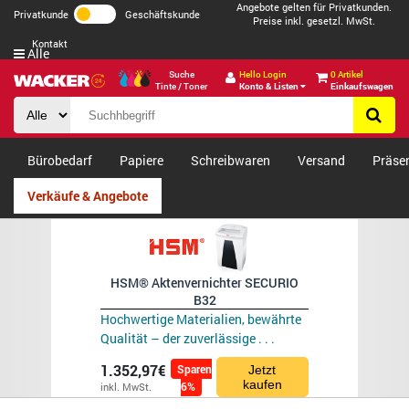
Angebote gelten für Privatkunden.
Privatkunde
Geschäftskunde
Preise inkl. gesetzl. MwSt.
Kontakt
Alle
Suche
Hello Login
0 Artikel
Tinte / Toner
Konto & Listen
Einkaufswagen
Bürobedarf
Papiere
Schreibwaren
Versand
Präse
Verkäufe & Angebote
HSM® Aktenvernichter SECURIO
B32
Hochwertige Materialien, bewährte
Qualität – der zuverlässige . . .
1.352,97€
Sparen
Jetzt
kaufen
6%
inkl. MwSt.