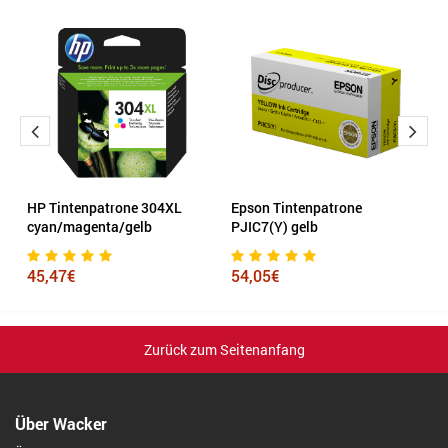
HP Tintenpatrone 304XL
Epson Tintenpatrone
K
cyan/magenta/gelb
PJIC7(Y) gelb
2
45,47€
54,05€
Zurück zum Seitenanfang
Über Wacker