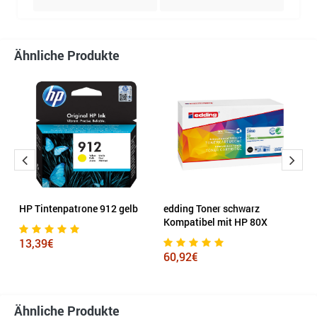
Ähnliche Produkte
HP Tintenpatrone 912 gelb
edding Toner schwarz
B
Kompatibel mit HP 80X
3
13,39€
60,92€
1
Ähnliche Produkte