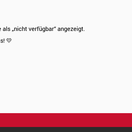
ls „nicht verfügbar“ angezeigt.
s! 💛