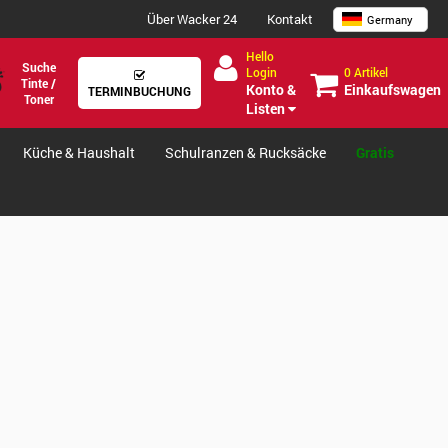
Über Wacker 24
Kontakt
Germany
Hello
Suche
0 Artikel
Login
Tinte /
Einkaufswagen
Konto &
TERMINBUCHUNG
Toner
Listen
Küche & Haushalt
Schulranzen & Rucksäcke
Gratis