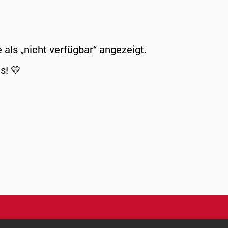
ls „nicht verfügbar“ angezeigt.
s! 💛