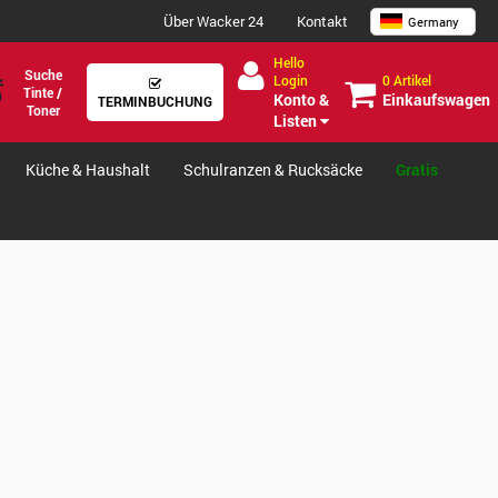
Über Wacker 24
Kontakt
Germany
Hello
Suche
0 Artikel
Login
Tinte /
Einkaufswagen
Konto &
TERMINBUCHUNG
Toner
Listen
Küche & Haushalt
Schulranzen & Rucksäcke
Gratis