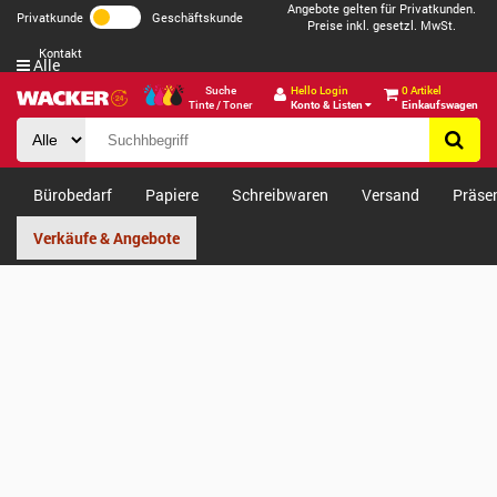
Angebote gelten für Privatkunden.
Privatkunde
Geschäftskunde
Preise inkl. gesetzl. MwSt.
Kontakt
Alle
Suche
Hello Login
0 Artikel
Tinte / Toner
Konto & Listen
Einkaufswagen
Bürobedarf
Papiere
Schreibwaren
Versand
Präse
Verkäufe & Angebote