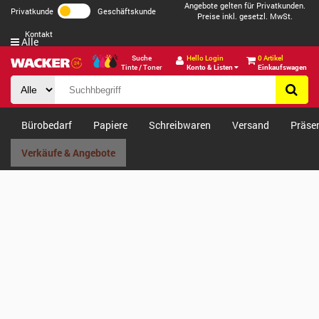
Angebote gelten für Privatkunden.
Privatkunde
Geschäftskunde
Preise inkl. gesetzl. MwSt.
Kontakt
Alle
Suche
Hello Login
0 Artikel
Tinte / Toner
Konto & Listen
Einkaufswagen
Bürobedarf
Papiere
Schreibwaren
Versand
Präse
Verkäufe & Angebote