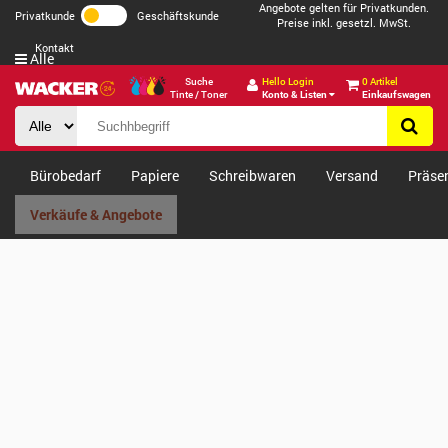
Angebote gelten für Privatkunden.
Privatkunde
Geschäftskunde
Preise inkl. gesetzl. MwSt.
Kontakt
Alle
Suche
Hello Login
0 Artikel
Tinte / Toner
Konto & Listen
Einkaufswagen
Bürobedarf
Papiere
Schreibwaren
Versand
Präse
Verkäufe & Angebote