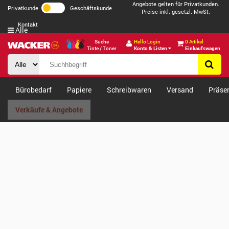
Angebote gelten für Privatkunden.
Privatkunde
Geschäftskunde
Preise inkl. gesetzl. MwSt.
Kontakt
Alle
Suche
Hello Login
0 Artikel
Tinte / Toner
Konto & Listen
Einkaufswagen
Bürobedarf
Papiere
Schreibwaren
Versand
Präse
Verkäufe & Angebote