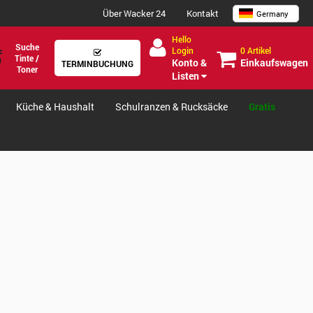
Über Wacker 24
Kontakt
Germany
Hello
Suche
0 Artikel
Login
Tinte /
Einkaufswagen
Konto &
TERMINBUCHUNG
Toner
Listen
Küche & Haushalt
Schulranzen & Rucksäcke
Gratis