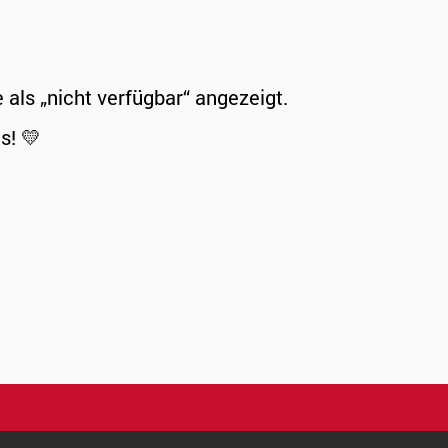
ls „nicht verfügbar“ angezeigt.
s! 💛