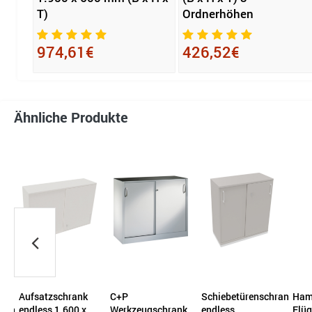
T)
Ordnerhöhen
974,61€
426,52€
Ähnliche Produkte
C+P
Schiebetürenschrank
Hammerbacher
C+P
Werkzeugschrank
endless
Flügeltür FlexWall
Wer