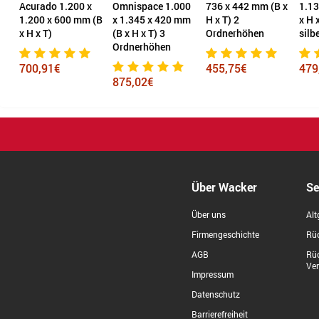
Omnispace 1.000
736 x 442 mm (B x
1.133 x 442 mm (B
1.20
(B
x 1.345 x 420 mm
H x T) 2
x H x T)
400 
(B x H x T) 3
Ordnerhöhen
silberaluminium
Ordnerhöhen
470
455,75€
479,32€
875,02€
Über Wacker
Se
Über uns
Alt
Firmengeschichte
Rüc
AGB
Rü
Ve
Impressum
Datenschutz
Barrierefreiheit