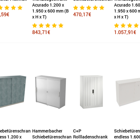
ado 1.200 x
Acurado 1.600 x
Acurado-200
0 x 600 mm (B
1.950 x 600 mm (B
1.600 x 1.200
470,17€
x T)
x H x T)
400 mm (B x 
,71€
1.057,91€
1.065,50€
merbacher
C+P
Schiebetürenschrank
Schiebetüre
ebetürenschrank
Rollladenschrank
endless 1.600 x
endless 1.20