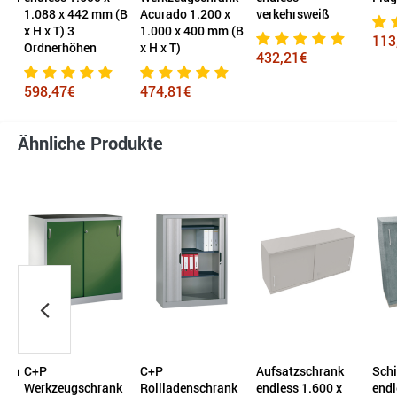
(B
Acurado 1.200 x
verkehrsweiß
Acur
1.000 x 400 mm (B
1.95
113,59€
x H x T)
x H 
432,21€
474,81€
843
Ähnliche Produkte
C+P
Aufsatzschrank
Schiebetürenschrank
Ham
k
Rollladenschrank
endless 1.600 x
endless 1.200 x
Schi