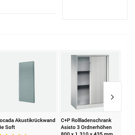
rocada Akustikrückwand
C+P Rollladenschrank
C+P 
Be Soft
Asisto 3 Ordnerhöhen
Acur
800 x 1.310 x 435 mm
400 