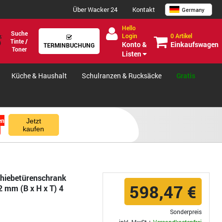
Über Wacker 24
Kontakt
Germany
Hello
Suche
0 Artikel
Login
Tinte /
Einkaufswagen
Konto &
TERMINBUCHUNG
Toner
Listen
Küche & Haushalt
Schulranzen & Rucksäcke
Gratis
en
Jetzt
kaufen
chiebetürenschrank
598,47 €
2 mm (B x H x T) 4
Sonderpreis