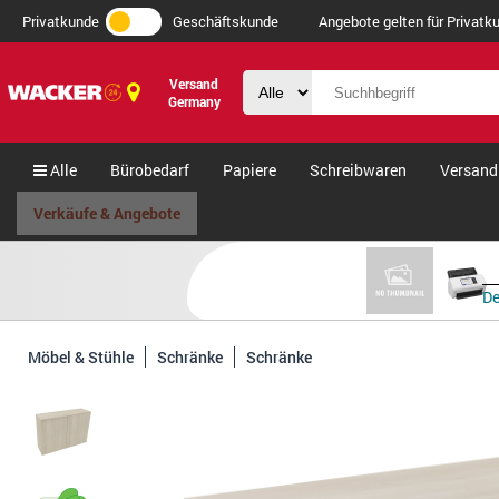
Privatkunde
Geschäftskunde
Angebote gelten für Privatku
Versand
Germany
Alle
Bürobedarf
Papiere
Schreibwaren
Versand
Verkäufe & Angebote
De
Möbel & Stühle
Schränke
Schränke