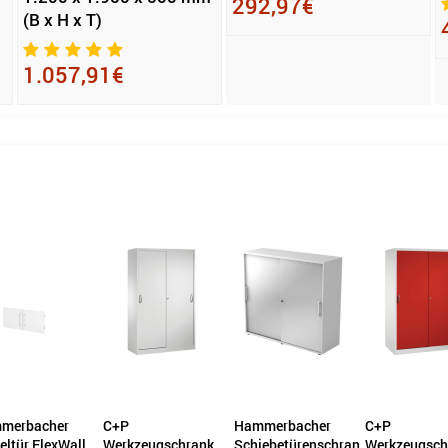
292,97€
(B x H x T)
1.057,91€
Hammerbacher
C+P
C+P
kzeugschrank
Schiebetürenschrank
Werkzeugschrank
Schiebetüre