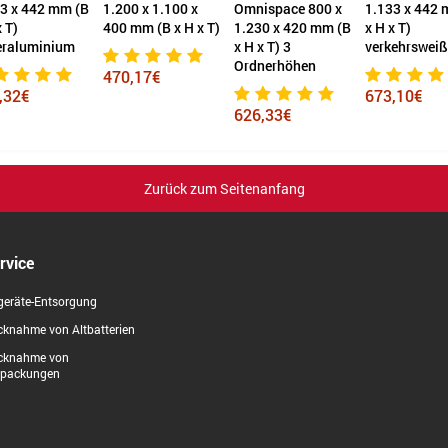
0 x 1.100 x
Omnispace 800 x
1.133 x 442 mm (B
1.133 x 442 
mm (B x H x T)
1.230 x 420 mm (B
x H x T)
x H x T)
x H x T) 3
verkehrsweiß
verkehrsweiß
Ordnerhöhen
,17€
673,10€
490,26€
626,33€
Zurück zum Seitenanfang
rvice
geräte-Entsorgung
knahme von Altbatterien
cknahme von
rpackungen