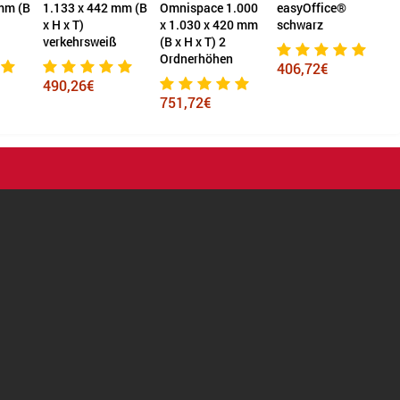
mm (B
Omnispace 1.000
easyOffice®
2 Ordnerhöhen
x 1.030 x 420 mm
schwarz
buche
s
(B x H x T) 2
Ordnerhöhen
406,72€
394,24€
751,72€