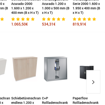
0
Acurado 1.200 x
Serie 2000 1.600 x
1.133 x 442 mm (B
F
 x
1.000 x 500 mm (B
1.950 x 400 mm (B
x H x T)
H x T)
x H x T)
x H x T)
verkehrsweiß
534,31€
819,91€
673,10€
nschrank
C+P
Paperflow
Hammerbacher
S
0 x
Rollladenschrank
Rollladenschrank
Schiebetürenschrank
e