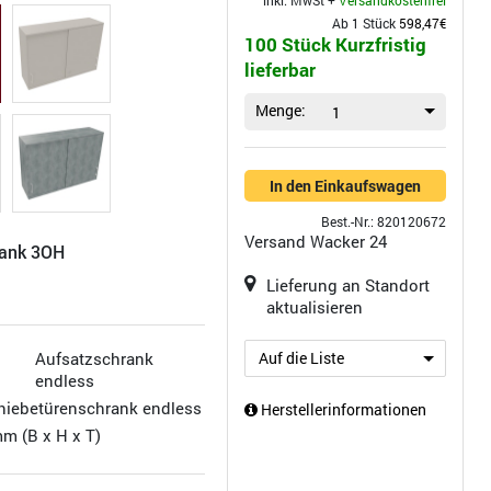
inkl. MwSt +
Versandkostenfrei
Ab 1 Stück
598,47€
100 Stück Kurzfristig
lieferbar
Menge:
1
In den Einkaufswagen
Best.-Nr.: 820120672
Versand
Wacker 24
rank 3OH
Lieferung an Standort
aktualisieren
Aufsatzschrank
Auf die Liste
endless
hiebetürenschrank endless
Herstellerinformationen
mm (B x H x T)