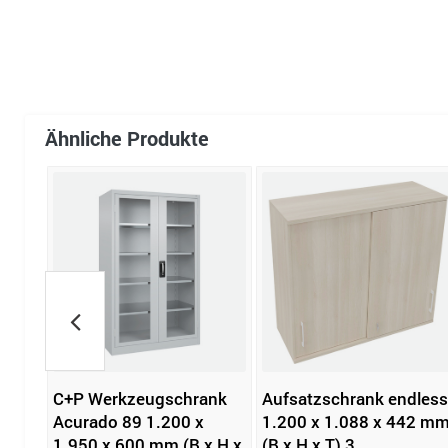
Ähnliche Produkte
nk
C+P Werkzeugschrank
Aufsatzschrank endless
Acurado 89 1.200 x
1.200 x 1.088 x 442 m
1.950 x 600 mm (B x H x
(B x H x T) 3