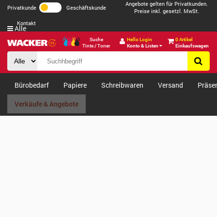
Angebote gelten für Privatkunden.
Privatkunde
Geschäftskunde
Preise inkl. gesetzl. MwSt.
Kontakt
Alle
Suche
Hello Login
0 Artikel
Tinte / Toner
Konto & Listen
Einkaufswagen
Bürobedarf
Papiere
Schreibwaren
Versand
Präse
Verkäufe & Angebote