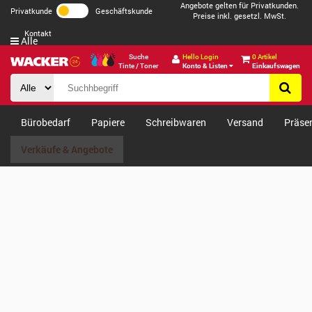
Angebote gelten für Privatkunden.
Privatkunde
Geschäftskunde
Preise inkl. gesetzl. MwSt.
Kontakt
Alle
Suche
Hello Login
0 Artikel
Tinte / Toner
Konto & Listen
Einkaufswagen
Bürobedarf
Papiere
Schreibwaren
Versand
Präse
Verkäufe & Angebote