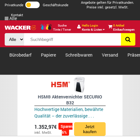
Angebote gelten für Privatkunden.
Privatkunde
Geschäftskunde
Preise inkl. gesetzl. MwSt.
Kontakt
Alle
Suche
Hello Login
0 Artikel
Tinte / Toner
Konto & Listen
Einkaufswagen
Bürobedarf
Papiere
Schreibwaren
Versand
Präse
Verkäufe & Angebote
HSM® Aktenvernichter SECURIO
B32
Hochwertige Materialien, bewährte
Qualität – der zuverlässige . . .
1.352,97€
Sparen
Jetzt
kaufen
6%
inkl. MwSt.