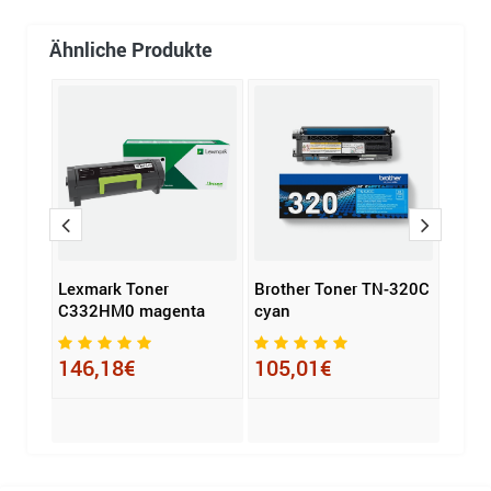
Ähnliche Produkte
z ca.
Lexmark Toner
Brother Toner TN-320C
HP T
C332HM0 magenta
cyan
2 St.
146,18€
105,01€
237