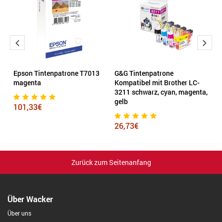
Epson Tintenpatrone T7013
G&G Tintenpatrone
K
magenta
Kompatibel mit Brother LC-
m
3211 schwarz, cyan, magenta,
gelb
101,33€
1
26,73€
Zurück zum Seitenanfang
Über Wacker
Über uns