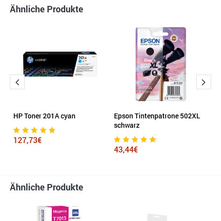
Ähnliche Produkte
HP Toner 201A cyan
Epson Tintenpatrone 502XL
H
schwarz
127,73€
1
43,44€
Ähnliche Produkte