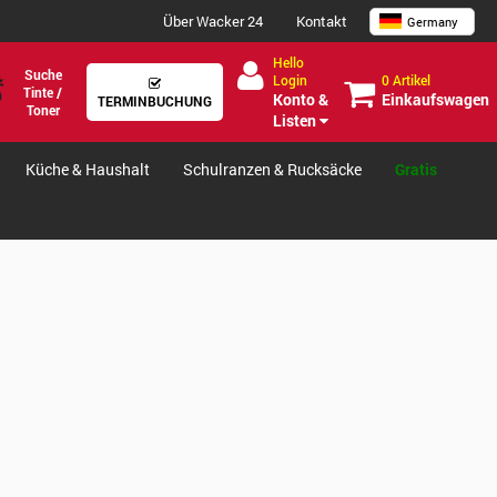
Über Wacker 24
Kontakt
Germany
Hello
Suche
0 Artikel
Login
Tinte /
Einkaufswagen
Konto &
TERMINBUCHUNG
Toner
Listen
Küche & Haushalt
Schulranzen & Rucksäcke
Gratis