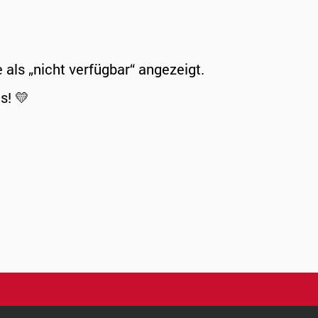
ls „nicht verfügbar“ angezeigt.
s! 💛