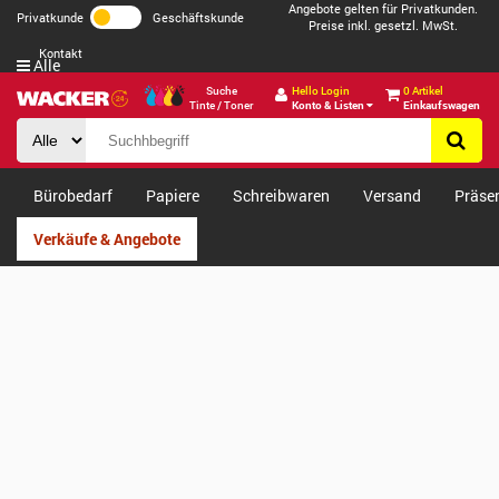
Angebote gelten für Privatkunden.
Privatkunde
Geschäftskunde
Preise inkl. gesetzl. MwSt.
Kontakt
Alle
Suche
Hello Login
0 Artikel
Tinte / Toner
Konto & Listen
Einkaufswagen
Bürobedarf
Papiere
Schreibwaren
Versand
Präse
Verkäufe & Angebote