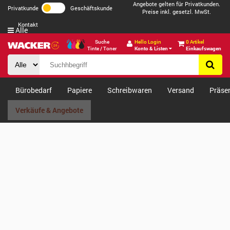
Angebote gelten für Privatkunden.
Privatkunde
Geschäftskunde
Preise inkl. gesetzl. MwSt.
Kontakt
Alle
Suche
Hello Login
0 Artikel
Tinte / Toner
Konto & Listen
Einkaufswagen
Bürobedarf
Papiere
Schreibwaren
Versand
Präse
Verkäufe & Angebote