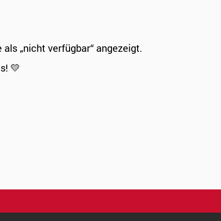
ls „nicht verfügbar“ angezeigt.
s! 💛