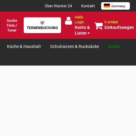
Über Wacker 24
Kontakt
Germany
Hello
Suche
0 Artikel
Login
Tinte /
Einkaufswagen
Konto &
TERMINBUCHUNG
Toner
Listen
Küche & Haushalt
Schulranzen & Rucksäcke
Gratis