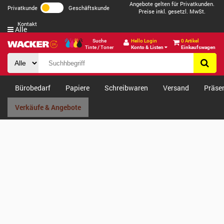
Angebote gelten für Privatkunden.
Privatkunde
Geschäftskunde
Preise inkl. gesetzl. MwSt.
Kontakt
Alle
Suche
Hello Login
0 Artikel
Tinte / Toner
Konto & Listen
Einkaufswagen
Bürobedarf
Papiere
Schreibwaren
Versand
Präse
Verkäufe & Angebote