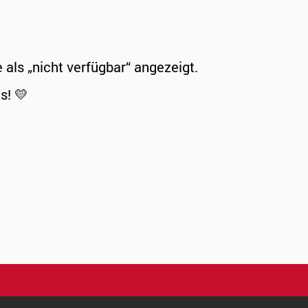
ls „nicht verfügbar“ angezeigt.
s! 💛