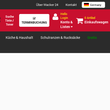
Über Wacker 24
Kontakt
Germany
Hello
Suche
0 Artikel
Login
Tinte /
Einkaufswagen
Konto &
TERMINBUCHUNG
Toner
Listen
Küche & Haushalt
Schulranzen & Rucksäcke
Gratis