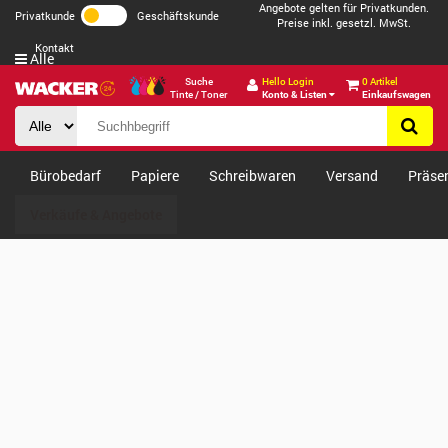
Angebote gelten für Privatkunden.
Privatkunde
Geschäftskunde
Preise inkl. gesetzl. MwSt.
Kontakt
Alle
Suche
Hello Login
0 Artikel
Tinte / Toner
Konto & Listen
Einkaufswagen
Bürobedarf
Papiere
Schreibwaren
Versand
Präse
Verkäufe & Angebote