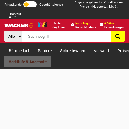
Angebote gelten für Privatkunden.
Privatkunde
Geschäftskunde
Preise inkl. gesetzl. MwSt.
Kontakt
Alle
Suche
Hello Login
0 Artikel
Tinte / Toner
Konto & Listen
Einkaufswagen
Bürobedarf
Papiere
Schreibwaren
Versand
Präse
Verkäufe & Angebote