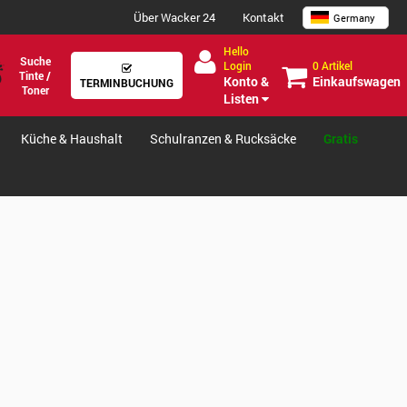
Über Wacker 24
Kontakt
Germany
Hello
Suche
0 Artikel
Login
Tinte /
Einkaufswagen
Konto &
TERMINBUCHUNG
Toner
Listen
Küche & Haushalt
Schulranzen & Rucksäcke
Gratis