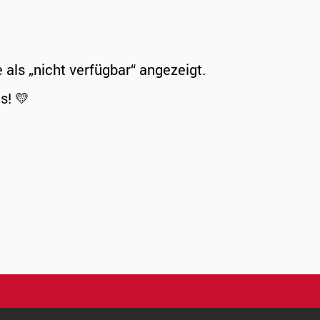
ls „nicht verfügbar“ angezeigt.
s! 💛